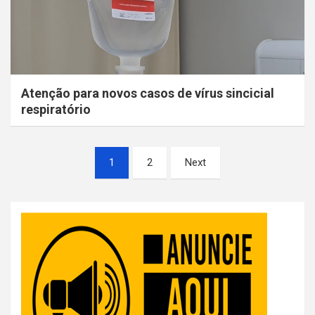
Atenção para novos casos de vírus sincicial
respiratório
Paginação
1
2
Next
dos
conteúdos