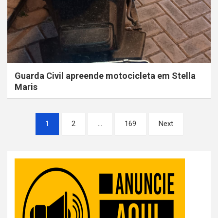
Guarda Civil apreende motocicleta em Stella
Maris
Paginação
1
2
…
169
Next
dos
conteúdos