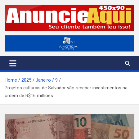
Skip
to
content
A Notícia em Tempo
ANT-Informação o Tempo Todo
Home
2025
Janeiro
9
Projetos culturais de Salvador vão receber investimentos na
ordem de R$16 milhões