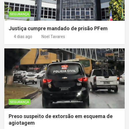
SEGURANÇA
Justiça cumpre mandado de prisão PFem
4 dias ago
Noel Tavares
SEGURANÇA
Preso suspeito de extorsão em esquema de
agiotagem