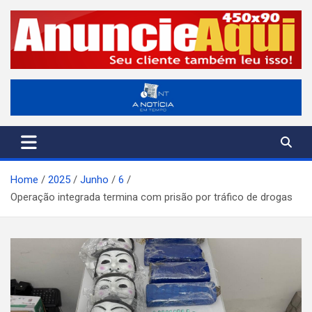
Skip
to
content
A Notícia em Tempo
ANT-Informação o Tempo Todo
Home
2025
Junho
6
Operação integrada termina com prisão por tráfico de drogas