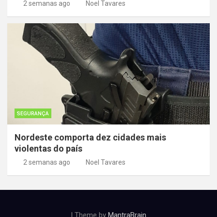
2 semanas ago
Noel Tavares
SEGURANÇA
Nordeste comporta dez cidades mais
violentas do país
2 semanas ago
Noel Tavares
| Theme by
MantraBrain