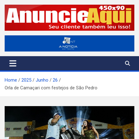
Skip
to
content
A Notícia em Tempo
ANT-Informação o Tempo Todo
Home
2025
Junho
26
Orla de Camaçari com festejos de São Pedro