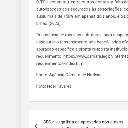
O TCU constatou, entre outros pontos, a falta d
autorizações dos segurados às associações, con
subiu mais de 150% em apenas dois anos, e os d
bilhão (2023).
“A ausência de medidas estruturais para suspen
assegurar o ressarcimento aos beneficiários a
apuração específica e pronta resposta institucion
requerimento. https://www.camara.leg.br/interne
requerimentos/index.html
Fonte: Agência Câmara de Notícias
Foto: Noel Tavares
Navegação
SEC divulga lista de aprovados nos cursos
de