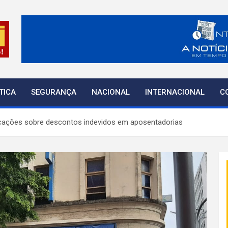
o
TICA
SEGURANÇA
NACIONAL
INTERNACIONAL
C
licações sobre descontos indevidos em aposentadorias