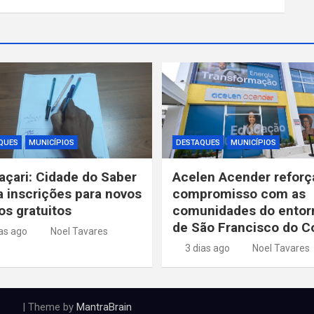
QUES
MUNICÍPIOS
DESTAQUES
MUNICÍPIOS
çari: Cidade do Saber
Acelen Acender reforç
ia inscrições para novos
compromisso com as
os gratuitos
comunidades do entor
de São Francisco do 
ias ago
Noel Tavares
3 dias ago
Noel Tavares
| Theme by
MantraBrain