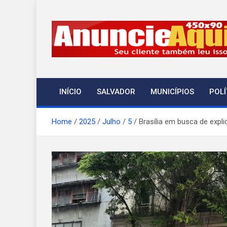
Skip
to
content
A Notícia em Temp
ANT-Informação o Tempo Todo
INÍCIO
SALVADOR
MUNICÍPIOS
POLÍ
Home
2025
Julho
5
Brasília em busca de exp