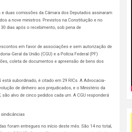
dos e duas comissões da Câmara dos Deputados assinaram
ídos a nove ministros. Previstos na Constituição e no
é 30 dias após o recebimento, sob pena de
escontos em favor de associações e sem autorização de
doria-Geral da União (CGU) e a Polícia Federal (PF)
sões, coleta de documentos e apreensão de bens dos
SS está subordinado, é citado em 29 RICs. A Advocacia-
olução de dinheiro aos prejudicados, e o Ministério da
PF, são alvo de cinco pedidos cada um. A CGU responderá
 sindicâncias
as foram entregues no início deste mês. São 14 no total,