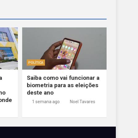
POLÍTICA
a
Saiba como vai funcionar a
biometria para as eleições
no
deste ano
Conde
1 semana ago
Noel Tavares