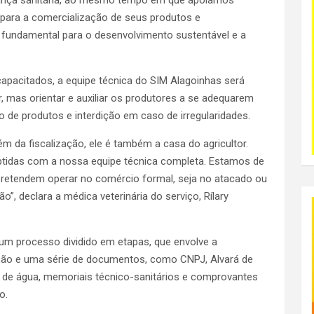
ança sanitária, ao mesmo tempo em que apoiamos
 para a comercialização de seus produtos e
 fundamental para o desenvolvimento sustentável e a
apacitados, a equipe técnica do SIM Alagoinhas será
r, mas orientar e auxiliar os produtores a se adequarem
o de produtos e interdição em caso de irregularidades.
m da fiscalização, ele é também a casa do agricultor.
tidas com a nossa equipe técnica completa. Estamos de
pretendem operar no comércio formal, seja no atacado ou
”, declara a médica veterinária do serviço, Rílary
 um processo dividido em etapas, que envolve a
ção e uma série de documentos, como CNPJ, Alvará de
 de água, memoriais técnico-sanitários e comprovantes
o.