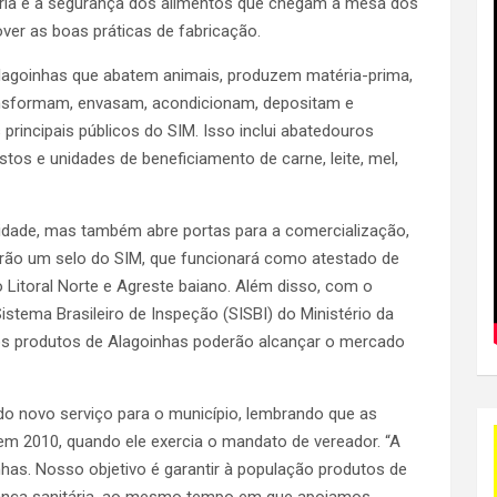
itária e a segurança dos alimentos que chegam à mesa dos
ver as boas práticas de fabricação.
lagoinhas que abatem animais, produzem matéria-prima,
ansformam, envasam, acondicionam, depositam e
principais públicos do SIM. Isso inclui abatedouros
stos e unidades de beneficiamento de carne, leite, mel,
alidade, mas também abre portas para a comercialização,
rão um selo do SIM, que funcionará como atestado de
 Litoral Norte e Agreste baiano. Além disso, com o
stema Brasileiro de Inspeção (SISBI) do Ministério da
 os produtos de Alagoinhas poderão alcançar o mercado
do novo serviço para o município, lembrando que as
em 2010, quando ele exercia o mandato de vereador. “A
as. Nosso objetivo é garantir à população produtos de