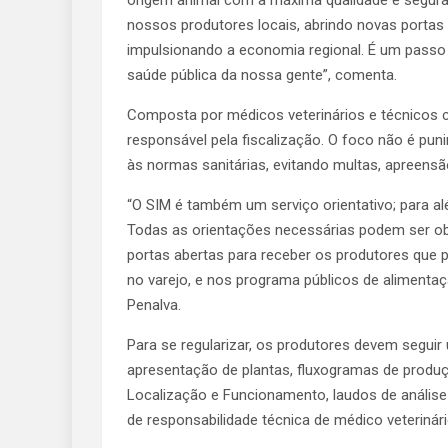
origem animal com a máxima qualidade e segur
nossos produtores locais, abrindo novas portas
impulsionando a economia regional. É um passo
saúde pública da nossa gente”, comenta.
Composta por médicos veterinários e técnicos c
responsável pela fiscalização. O foco não é puni
às normas sanitárias, evitando multas, apreensã
“O SIM é também um serviço orientativo; para alé
Todas as orientações necessárias podem ser ob
portas abertas para receber os produtores que 
no varejo, e nos programa públicos de alimentação
Penalva.
Para se regularizar, os produtores devem seguir
apresentação de plantas, fluxogramas de produ
Localização e Funcionamento, laudos de análise
de responsabilidade técnica de médico veterinári