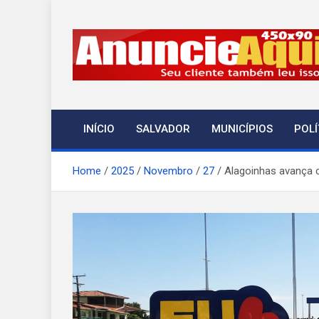
Skip
to
content
A Notícia em Temp
ANT-Informação o Tempo Todo
INÍCIO
SALVADOR
MUNICÍPIOS
POLÍ
Home
2025
Novembro
27
Alagoinhas avança 