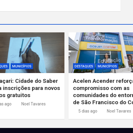
QUES
MUNICÍPIOS
DESTAQUES
MUNICÍPIOS
çari: Cidade do Saber
Acelen Acender reforç
ia inscrições para novos
compromisso com as
os gratuitos
comunidades do entor
de São Francisco do 
ias ago
Noel Tavares
5 dias ago
Noel Tavares