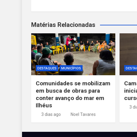
Matérias Relacionadas
DESTAQUES
MUNICÍPIOS
DESTA
Comunidades se mobilizam
Cama
em busca de obras para
inic
conter avanço do mar em
curs
Ilhéus
3 d
3 dias ago
Noel Tavares