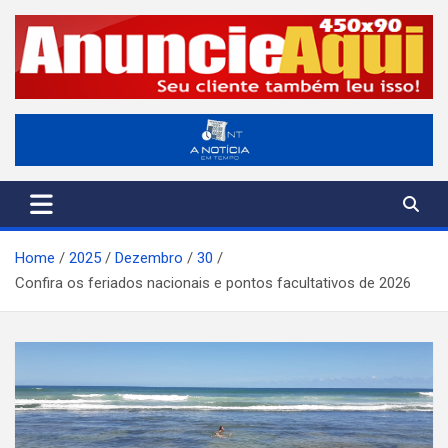
Skip
to
content
A Notícia em Tempo
ANT-Informação o Tempo Todo
Home
2025
Dezembro
30
Confira os feriados nacionais e pontos facultativos de 2026