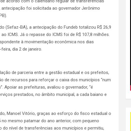
e acordo com o calendário regular de transferências
A antecipação foi solicitada ao governador Jerônimo
PB).
o (Sefaz-BA), a antecipação do Fundeb totalizou R$ 26,9
as ao ICMS. Já o repasse do ICMS foi de R$ 107,8 milhões.
espondente à movimentação econômica nos dias
ira, dia 2 de janeiro.
ação de parceria entre a gestão estadual e os prefeitos,
 de recursos para reforçar o caixa dos municípios “num
Apoiar as prefeituras, avaliou o governador, “é
rviços prestados, no âmbito municipal, a cada baiano e
o, Manoel Vitório, graças ao esforço do fisco estadual o
5 no mesmo patamar do ano anterior, com pequeno
 do nível de transferências aos municípios e permitiu,