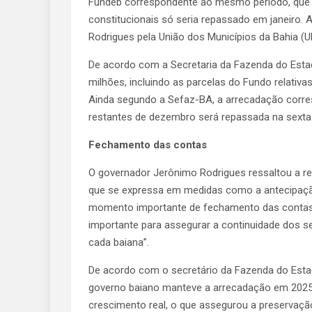
Fundeb correspondente ao mesmo período, que d
constitucionais só seria repassado em janeiro. 
Rodrigues pela União dos Municípios da Bahia (U
De acordo com a Secretaria da Fazenda do Estad
milhões, incluindo as parcelas do Fundo relativ
Ainda segundo a Sefaz-BA, a arrecadação corr
restantes de dezembro será repassada na sexta-fe
Fechamento das contas
O governador Jerônimo Rodrigues ressaltou a rel
que se expressa em medidas como a antecipação
momento importante de fechamento das contas”. 
importante para assegurar a continuidade dos se
cada baiana”.
De acordo com o secretário da Fazenda do Estad
governo baiano manteve a arrecadação em 202
crescimento real, o que assegurou a preservação