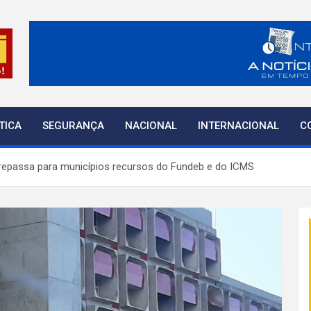
o
TICA
SEGURANÇA
NACIONAL
INTERNACIONAL
C
repassa para municípios recursos do Fundeb e do ICMS