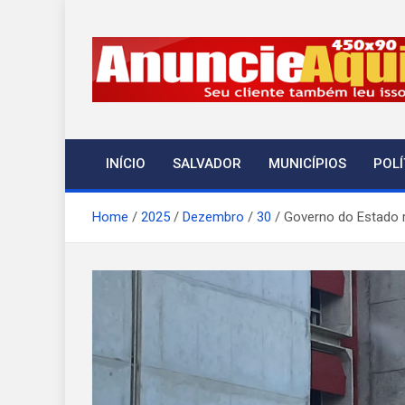
Skip
to
content
A Notícia em Temp
ANT-Informação o Tempo Todo
INÍCIO
SALVADOR
MUNICÍPIOS
POLÍ
Home
2025
Dezembro
30
Governo do Estado 