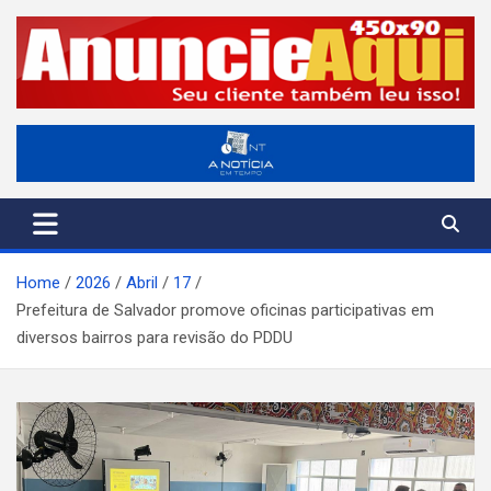
Skip
to
content
A Notícia em Tempo
ANT-Informação o Tempo Todo
Home
2026
Abril
17
Prefeitura de Salvador promove oficinas participativas em
diversos bairros para revisão do PDDU