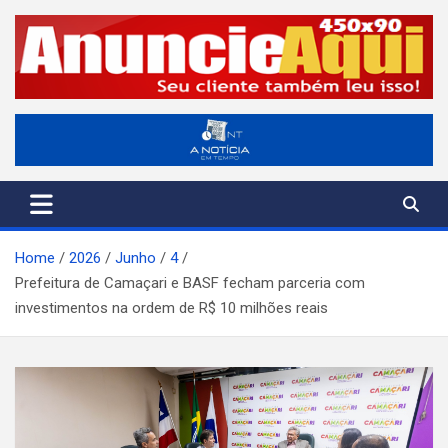
Skip
to
content
A Notícia em Tempo
ANT-Informação o Tempo Todo
Home
2026
Junho
4
Prefeitura de Camaçari e BASF fecham parceria com
investimentos na ordem de R$ 10 milhões reais