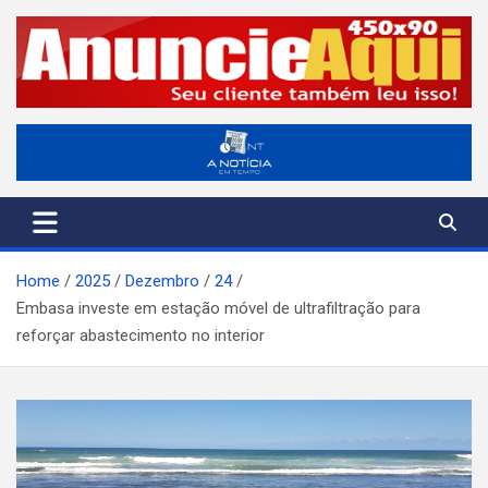
Skip
to
content
A Notícia em Tempo
ANT-Informação o Tempo Todo
Home
2025
Dezembro
24
Embasa investe em estação móvel de ultrafiltração para
reforçar abastecimento no interior