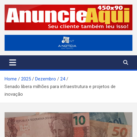
Skip
to
content
A Notícia em Tempo
ANT-Informação o Tempo Todo
Home
2025
Dezembro
24
Senado libera milhões para infraestrutura e projetos de
inovação